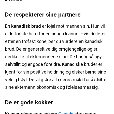
De respekterer sine partnere
En
kanadisk brud
er lojal mot mannen sin.
Hun vil
aldri forlate ham for en annen kvinne.
Hvis du leter
etter en trofast kone, bør du vurdere en kanadisk
brud.
De er generelt veldig omgjengelige og er
dedikerte til ektemennene sine.
De har også høy
selvtillit og er gode foreldre.
Kanadiske bruder er
kjent for sin positive holdning og elsker barna sine
veldig høyt.
De vil gjøre alt i deres makt for å støtte
sine ektemenn økonomisk og følelsesmessig.
De er gode kokker
Krigsbrudene som ankom
Canada
etter andre